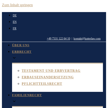
Zum Inhalt springen
DE
EN
FR
+49 7531 122 64 10
|
kontakt@kutterlaw.com
ÜBER UNS
ERBRECHT
TESTAMENT UND ERBVERTRAG
ERBAUSEINANDERSETZUNG
PFLICHTTEILSRECHT
FAMILIENRECHT