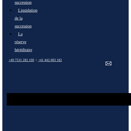
succession
Liquidation
de la
succession
La
réserve
héréditaire
+49 7531 282 100
|
+41 442 083 182