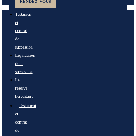
RENDEZ-VOUS
Testament
et
contrat
de
succession
Liquidation
de la
succession
La
réserve
héréditaire
Testament
et
contrat
de