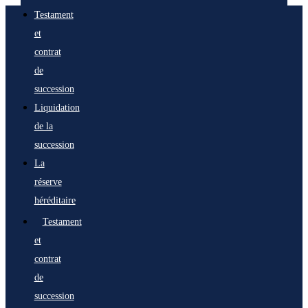
Testament
et
contrat
de
succession
Liquidation
de la
succession
La
réserve
héréditaire
Testament
et
contrat
de
succession