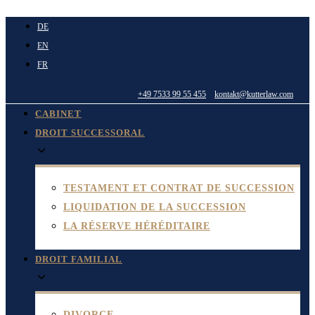
Aller
DE
au
EN
contenu
FR
+49 7533 99 55 455
kontakt@kutterlaw.com
CABINET
DROIT SUCCESSORAL
TESTAMENT ET CONTRAT DE SUCCESSION
LIQUIDATION DE LA SUCCESSION
LA RÉSERVE HÉRÉDITAIRE
DROIT FAMILIAL
DIVORCE