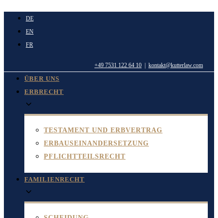
Zum
DE
Inhalt
EN
springen
FR
+49 7531 122 64 10
|
kontakt@kutterlaw.com
ÜBER UNS
ERBRECHT
TESTAMENT UND ERBVERTRAG
ERBAUSEINANDERSETZUNG
PFLICHTTEILSRECHT
FAMILIENRECHT
SCHEIDUNG