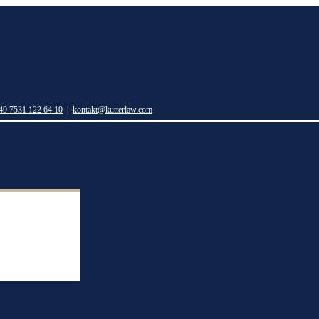
49 7531 122 64 10
|
kontakt@kutterlaw.com