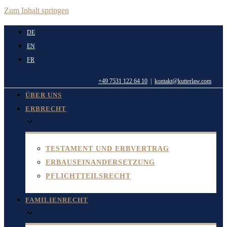
Zum Inhalt springen
DE
EN
FR
+49 7531 122 64 10
|
kontakt@kutterlaw.com
ÜBER UNS
ERBRECHT
TESTAMENT UND ERBVERTRAG
ERBAUSEINANDERSETZUNG
PFLICHTTEILSRECHT
FAMILIENRECHT